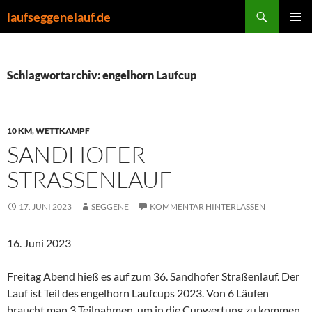
Zum
Suchen
laufseggenelauf.de
Inhalt
PRIMÄR
springen
MENÜ
Schlagwortarchiv: engelhorn Laufcup
10 KM
,
WETTKAMPF
SANDHOFER
STRASSENLAUF
17. JUNI 2023
SEGGENE
KOMMENTAR HINTERLASSEN
16. Juni 2023
Freitag Abend hieß es auf zum 36. Sandhofer Straßenlauf. Der
Lauf ist Teil des engelhorn Laufcups 2023. Von 6 Läufen
braucht man 3 Teilnahmen, um in die Cupwertung zu kommen.