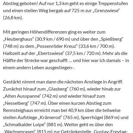
Abstieg geboten! Auf nur 1,3 km geht es einige Treppenstufen
und einen steilen Weg bergab auf 725 m zur „Grenzwiese“
(26,8 km).
Mit geringen Höhendifferenzen ging es weiter zum
„Heuberghaus“ (30,9 km / 690 m) und über den „Spießberg“
(748 m) zu dem „Possenröder Kreuz“ (33,6 km / 700 m).
Halbzeit auf der „Ebertswiese“ (37,5 km / 720 m). Mehr als die
Hälfte der Strecke war geschafft … und hier war ich damals – in
einem andern Leben ausgestiegen-.
Gestärkt nimmt man dann die nächsten Anstiege in Angriff.
Zunächst hinauf zum „Glasberg“ (760 m), wieder hinab zur
„Alten Ausspanne“ (742 m) und wieder hinauf zum
„Nesselberg“ (747 m). Über einen kurzen Abstieg zum
Rennsteighaus erreicht man bei 40,9 km über die teilweise
steilen Aufstiege „Krämerod“ (765 m), Sperrhügel (869 m) und
„Schmalkalder Loipe“ (881 m). Weiter geht es über den
„Wachsenrasen“ (815 m) zur Getränkestelle „Gustav-Freytag-