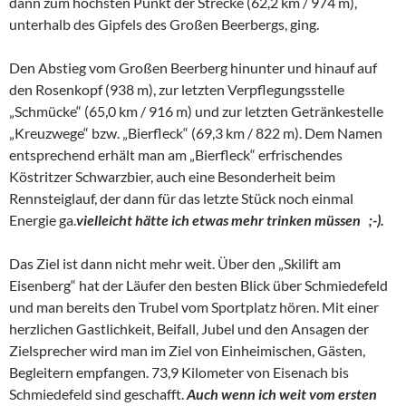
dann zum höchsten Punkt der Strecke (62,2 km / 974 m),
unterhalb des Gipfels des Großen Beerbergs, ging.
Den Abstieg vom Großen Beerberg hinunter und hinauf auf
den Rosenkopf (938 m), zur letzten Verpflegungsstelle
„Schmücke“ (65,0 km / 916 m) und zur letzten Getränkestelle
„Kreuzwege“ bzw. „Bierfleck“ (69,3 km / 822 m). Dem Namen
entsprechend erhält man am „Bierfleck“ erfrischendes
Köstritzer Schwarzbier, auch eine Besonderheit beim
Rennsteiglauf, der dann für das letzte Stück noch einmal
Energie ga.
vielleicht hätte ich etwas mehr trinken müssen ;-).
Das Ziel ist dann nicht mehr weit. Über den „Skilift am
Eisenberg“ hat der Läufer den besten Blick über Schmiedefeld
und man bereits den Trubel vom Sportplatz hören. Mit einer
herzlichen Gastlichkeit, Beifall, Jubel und den Ansagen der
Zielsprecher wird man im Ziel von Einheimischen, Gästen,
Begleitern empfangen. 73,9 Kilometer von Eisenach bis
Schmiedefeld sind geschafft.
Auch wenn ich weit vom ersten