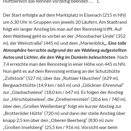
Hüftbereich das Rennen vorzeitig beenden … L
Der Start erfolgte auf dem Marktplatz in Eisenach (215 m NN)
um 6.30 Uhr in Gruppen von jeweils 20 Läufern. Am Stadtrand
folgt ein langer Anstieg bis man auf den Rennsteig trifft. Auf
dem Waldweg geht es vorbei an der „Moosbacher Linde“ (352
m), der Weinstraße“ (445 m) und dem „Marienblick
„. Eine tolle
Atmosphäre herrschte aufgrund der am Waldweg aufgestellten
Autos und Lichter, die den Weg im Dunkeln beleuchteten.
Nach
7,4 erreichte man den Rennsteig in einer Höhe von 445 m NN.
Nun geht es auf dem Rennsteig entlang an der Schutzhütte
„Zollstock“ (527 m), über das „Ruhlaer Häuschen“ (629 m),
Bergwachthütte (14,9 km / 665 m) und „Glöckner-Ehrenmal“
zur „Glasbachwiese“ (18,0 km / 647 m). Es folgen der Anstieg
zur „Hirschbalzwiese“, die „Dreiherrenstein“ (20,6 km / 740 m),
über den „Großen Weißenberg“ folgt ein kurzer Abstieg zur
„Brotteröder Hütte“ (720 m) und dann der steile Anstieg über
knapp 2,5 km über den „Oberen Beerberg“ (830 m) zum
„Großen Inselsberg“ (25,5 km / 916 m). Vorsicht war beim