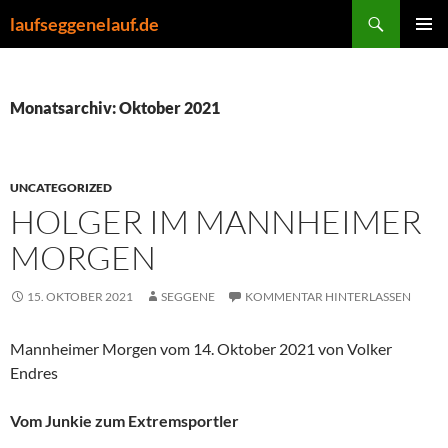
Zum
Suchen
laufseggenelauf.de
Inhalt
PRIMÄR
springen
MENÜ
Monatsarchiv: Oktober 2021
UNCATEGORIZED
HOLGER IM MANNHEIMER
MORGEN
15. OKTOBER 2021
SEGGENE
KOMMENTAR HINTERLASSEN
Mannheimer Morgen vom 14. Oktober 2021 von Volker
Endres
Vom Junkie zum Extremsportler