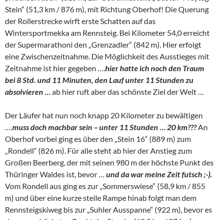
Stein“ (51,3 km / 876 m), mit Richtung Oberhof! Die Querung
der Rollerstrecke wirft erste Schatten auf das
Wintersportmekka am Rennsteig. Bei Kilometer 54,0 erreicht
der Supermarathoni den „Grenzadler“ (842 m). Hier erfolgt
eine Zwischenzeitnahme. Die Möglichkeit des Ausstieges mit
Zeitnahme ist hier gegeben ….
hier hatte ich noch den Traum
bei 8 Std. und 11 Minuten, den Lauf unter 11 Stunden zu
absolvieren …
ab hier ruft aber das schönste Ziel der Welt …
Der Läufer hat nun noch knapp 20 Kilometer zu bewältigen
….
muss doch machbar sein – unter 11 Stunden … 20 km???
An
Oberhof vorbei ging es über den „Stein 16“ (889 m) zum
„Rondell“ (826 m). Für alle steht ab hier der Anstieg zum
Großen Beerberg, der mit seinen 980 m der höchste Punkt des
Thüringer Waldes ist, bevor …
und da war meine Zeit futsch ;-).
Vom Rondell aus ging es zur „Sommerswiese“ (58,9 km / 855
m) und über eine kurze steile Rampe hinab folgt man dem
Rennsteigskiweg bis zur „Suhler Ausspanne“ (922 m), bevor es