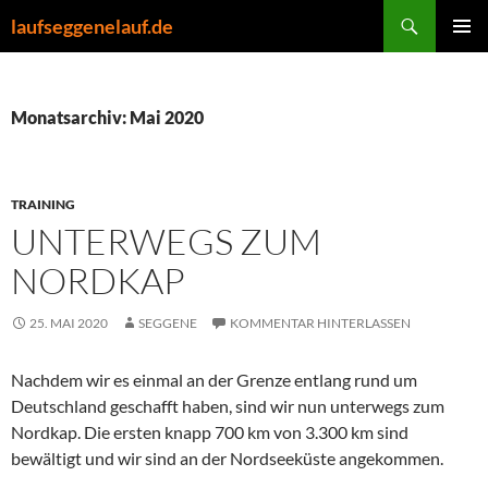
Zum
Suchen
laufseggenelauf.de
Inhalt
PRIMÄR
springen
MENÜ
Monatsarchiv: Mai 2020
TRAINING
UNTERWEGS ZUM
NORDKAP
25. MAI 2020
SEGGENE
KOMMENTAR HINTERLASSEN
Nachdem wir es einmal an der Grenze entlang rund um
Deutschland geschafft haben, sind wir nun unterwegs zum
Nordkap. Die ersten knapp 700 km von 3.300 km sind
bewältigt und wir sind an der Nordseeküste angekommen.