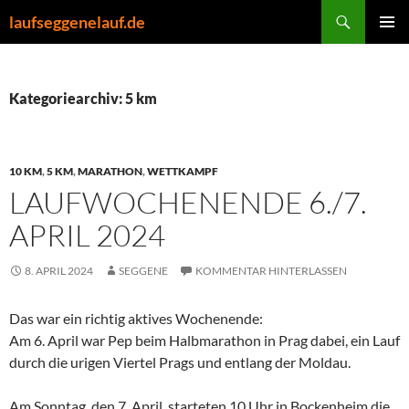
Zum
Suchen
laufseggenelauf.de
Inhalt
PRIMÄR
springen
MENÜ
Kategoriearchiv: 5 km
10 KM
,
5 KM
,
MARATHON
,
WETTKAMPF
LAUFWOCHENENDE 6./7.
APRIL 2024
8. APRIL 2024
SEGGENE
KOMMENTAR HINTERLASSEN
Das war ein richtig aktives Wochenende:
Am 6. April war Pep beim Halbmarathon in Prag dabei, ein Lauf
durch die urigen Viertel Prags und entlang der Moldau.
Am Sonntag, den 7. April, starteten 10 Uhr in Bockenheim die