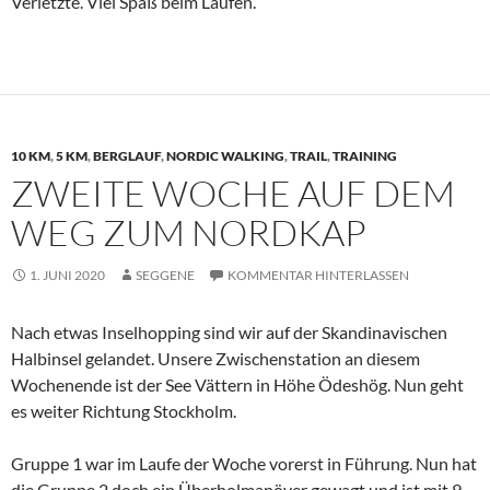
Verletzte. Viel Spaß beim Laufen.
10 KM
,
5 KM
,
BERGLAUF
,
NORDIC WALKING
,
TRAIL
,
TRAINING
ZWEITE WOCHE AUF DEM
WEG ZUM NORDKAP
1. JUNI 2020
SEGGENE
KOMMENTAR HINTERLASSEN
Nach etwas Inselhopping sind wir auf der Skandinavischen
Halbinsel gelandet. Unsere Zwischenstation an diesem
Wochenende ist der See Vättern in Höhe Ödeshög. Nun geht
es weiter Richtung Stockholm.
Gruppe 1 war im Laufe der Woche vorerst in Führung. Nun hat
die Gruppe 2 doch ein Überholmanöver gewagt und ist mit 9