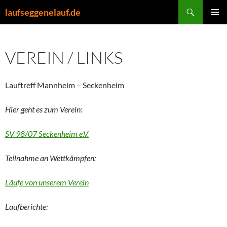
Zum
Suchen
laufseggenelauf.de
Inhalt
PRIMÄR
springen
MENÜ
VEREIN / LINKS
Lauftreff Mannheim – Seckenheim
Hier geht es zum Verein:
SV 98/07 Seckenheim e.V.
Teilnahme an Wettkämpfen:
Läufe von unserem Verein
Laufberichte: