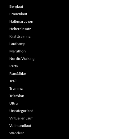
Berglauf
Frauenlauf
Halbmarathon
Helfereinsatz
Krafttraining
Laufcamp
Marathon
Nordic Walking
Party
Run&Bike
Trail
Training
Triathlon
Ultra
Uncategorized
Virtueller Lauf
Vollmondlauf
Wandern