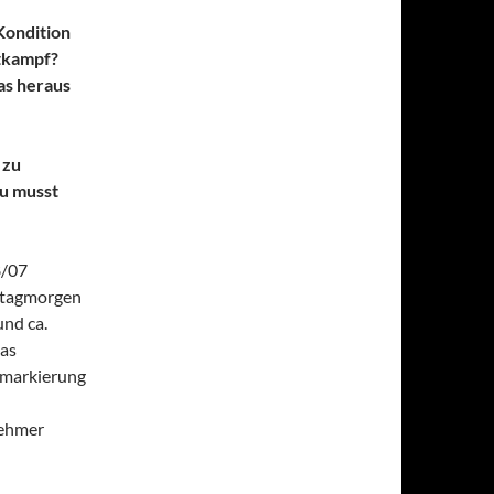
Kondition
ttkampf?
as heraus
 zu
u musst
8/07
stagmorgen
und ca.
Das
enmarkierung
nehmer