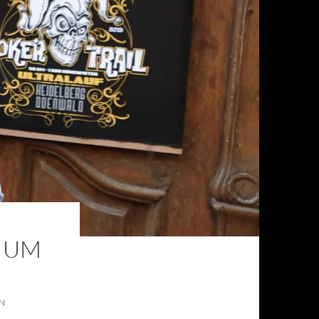
S UM
N