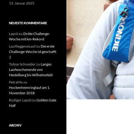
13. Januar 2025
NEUESTE KOMMENTARE
Lapsit
zu
Dritte Challenge-
Woche mit km-Rekord
LaufSeggeneLauf
zu
Die erste
Challenge-Woche ist geschafft
:)
Tobias Schneider
zu
Langes
Laufwochenende von
Heidelberg bis Wilhelmsfeld
PetraMo
zu
Hockenheimringlauf am 1.
November 2018
Rüdiger Lapsit
zu
Golden Gate
Half
ARCHIV