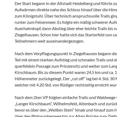
Der Start begann in der Altstadt Heidelberg und führte z
Aufwärmen direkte nahe des Schloss hinauf über die Him
zum Königstuhl. Über technisch anspruchsvolle Trails gin
runter zum Felsenmeer. Es folgte ein mäßig schwerer Auf
Auerhahnkopf, dann Abstieg über eher leichte Trails bis 
Ziegelhausen. Schon hier hatte sich das Starterfeld von ca
Teilnehmern weit auseinandergezogen.
Nach dem Verpflegungspunkt in Ziegelhausen begann de
Teil mit einem starken Aufstieg und schmalen Trails und e
querfeldein Passage zum Prinzensitz und weiter zum Lan
Kirschbaum. Bis zu diesem Punkt waren 24,5 km und ca. 
Höhenmeter zurückgelegt. Der „cut off“ lag bei 4. Std. 30
welcher mit 4.20 Std. von Rüdiger rechtzeitig erreicht wur
Nach dem 2ten VP folgten einfache Trails und Waldwege
„Langer Kirschbaum“, Wilhelmsfeld, Altenbach und zurück
bevor es über den „Weißen Stein“ hinab und hinauf zum H
über den Philosophenweg hin zur Alten Brücke zum Zielbe