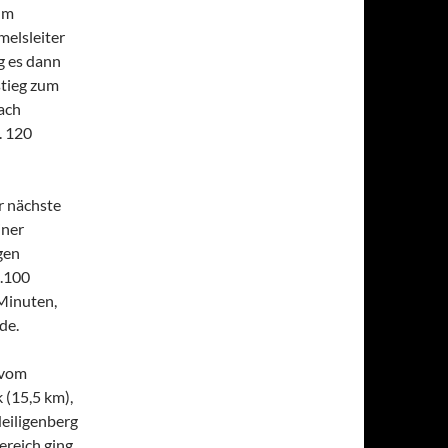
um
melsleiter
g es dann
stieg zum
nach
. 120
r nächste
iner
gen
1.100
 Minuten,
de.
 vom
 (15,5 km),
eiligenberg
reich ging.