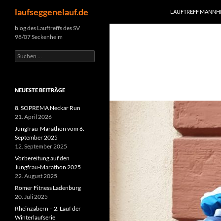
Suchen
laufseggenelauf.de
LAUFTREFF MANNHE
Zum
blog des Lauftreffs des SV
98/07 Seckenheim
Inhalt
springen
Suchen
nach:
NEUESTE BEITRÄGE
8. SOPREMA Neckar Run
21. April 2026
Jungfrau-Marathon vom 6.
September 2025
12. September 2025
Vorbereitung auf den
Jungfrau-Marathon 2025
22. August 2025
Römer Fitness Ladenburg
20. Juli 2025
Rheinzabern – 2. Lauf der
Winterlaufserie