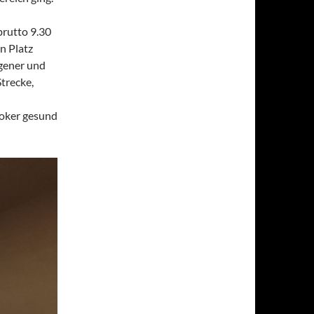
brutto 9.30
en Platz
ngener und
trecke,
d
Joker gesund