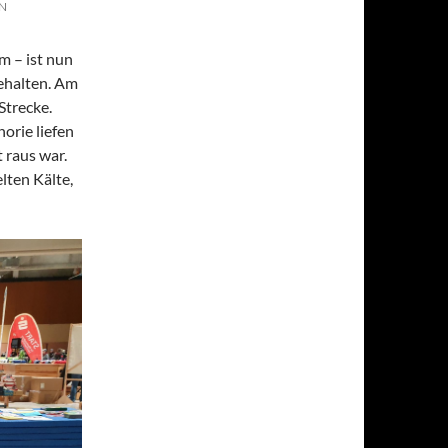
N
m – ist nun
gehalten. Am
Strecke.
horie liefen
t raus war.
lten Kälte,