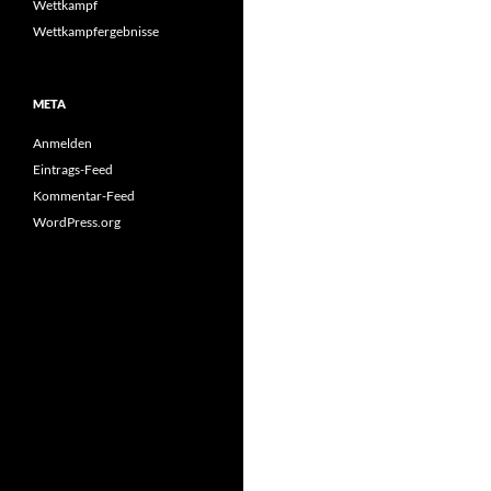
Wettkampf
Wettkampfergebnisse
META
Anmelden
Eintrags-Feed
Kommentar-Feed
WordPress.org