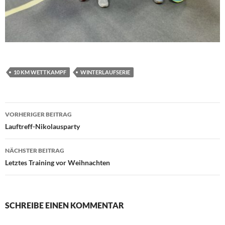
10 KM WETTKAMPF
WINTERLAUFSERIE
Beitragsnavigation
VORHERIGER BEITRAG
Lauftreff-Nikolausparty
NÄCHSTER BEITRAG
Letztes Training vor Weihnachten
SCHREIBE EINEN KOMMENTAR