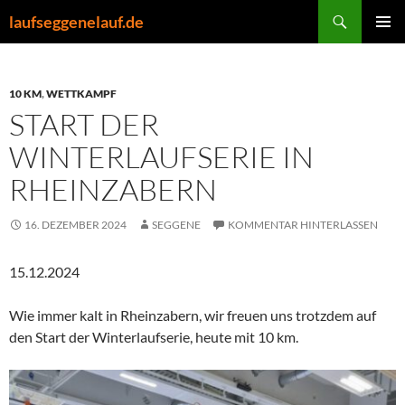
Zum
Suchen
laufseggenelauf.de
Inhalt
PRIMÄR
springen
MENÜ
10 KM
,
WETTKAMPF
START DER
WINTERLAUFSERIE IN
RHEINZABERN
16. DEZEMBER 2024
SEGGENE
KOMMENTAR HINTERLASSEN
15.12.2024
Wie immer kalt in Rheinzabern, wir freuen uns trotzdem auf
den Start der Winterlaufserie, heute mit 10 km.