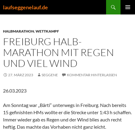
Zum
Suchen
laufseggenelauf.de
Inhalt
PRIMÄR
springen
MENÜ
HALBMARATHON
,
WETTKAMPF
FREIBURG HALB-
MARATHON MIT REGEN
UND VIEL WIND
27. MÄRZ 2023
SEGGENE
KOMMENTAR HINTERLASSEN
26.03.2023
Am Sonntag war „Bärti“ unterwegs in Freiburg. Nach bereits
15 gefinishten HMs wollte er die Strecke unter 1:43 h schaffen.
Immer wieder gab es Regen und der Wind blies auch recht
heftig. Das machte das Vorhaben nicht ganz leicht.