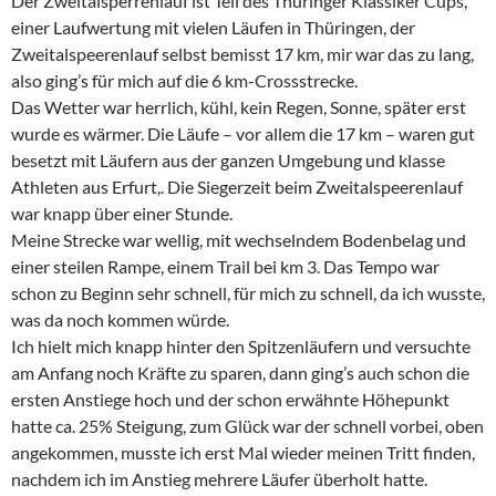
Der Zweitalsperrenlauf ist Teil des Thüringer Klassiker Cups,
einer Laufwertung mit vielen Läufen in Thüringen, der
Zweitalspeerenlauf selbst bemisst 17 km, mir war das zu lang,
also ging’s für mich auf die 6 km-Crossstrecke.
Das Wetter war herrlich, kühl, kein Regen, Sonne, später erst
wurde es wärmer. Die Läufe – vor allem die 17 km – waren gut
besetzt mit Läufern aus der ganzen Umgebung und klasse
Athleten aus Erfurt,. Die Siegerzeit beim Zweitalspeerenlauf
war knapp über einer Stunde.
Meine Strecke war wellig, mit wechselndem Bodenbelag und
einer steilen Rampe, einem Trail bei km 3. Das Tempo war
schon zu Beginn sehr schnell, für mich zu schnell, da ich wusste,
was da noch kommen würde.
Ich hielt mich knapp hinter den Spitzenläufern und versuchte
am Anfang noch Kräfte zu sparen, dann ging’s auch schon die
ersten Anstiege hoch und der schon erwähnte Höhepunkt
hatte ca. 25% Steigung, zum Glück war der schnell vorbei, oben
angekommen, musste ich erst Mal wieder meinen Tritt finden,
nachdem ich im Anstieg mehrere Läufer überholt hatte.