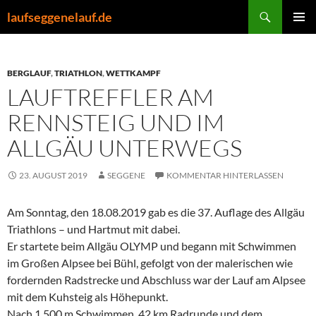
Zum
Suchen
laufseggenelauf.de
Inhalt
PRIMÄR
springen
MENÜ
BERGLAUF
,
TRIATHLON
,
WETTKAMPF
LAUFTREFFLER AM
RENNSTEIG UND IM
ALLGÄU UNTERWEGS
23. AUGUST 2019
SEGGENE
KOMMENTAR HINTERLASSEN
Am Sonntag, den 18.08.2019 gab es die 37. Auflage des Allgäu
Triathlons – und Hartmut mit dabei.
Er startete beim Allgäu OLYMP und begann mit Schwimmen
im Großen Alpsee bei Bühl, gefolgt von der malerischen wie
fordernden Radstrecke und Abschluss war der Lauf am Alpsee
mit dem Kuhsteig als Höhepunkt.
Nach 1.500 m Schwimmen, 42 km Radrunde und dem