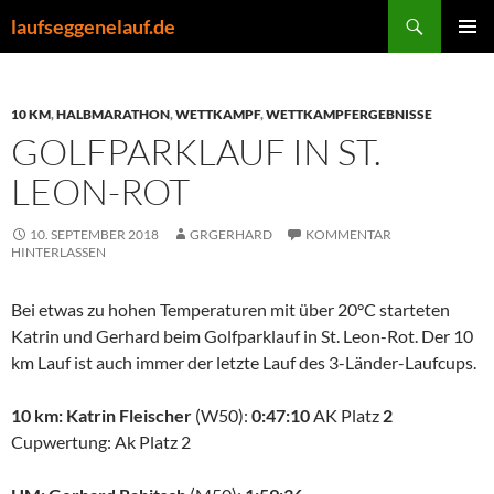
Zum
Suchen
laufseggenelauf.de
Inhalt
PRIMÄR
springen
MENÜ
10 KM
,
HALBMARATHON
,
WETTKAMPF
,
WETTKAMPFERGEBNISSE
GOLFPARKLAUF IN ST.
LEON-ROT
10. SEPTEMBER 2018
GRGERHARD
KOMMENTAR
HINTERLASSEN
Bei etwas zu hohen Temperaturen mit über 20°C starteten
Katrin und Gerhard beim Golfparklauf in St. Leon-Rot. Der 10
km Lauf ist auch immer der letzte Lauf des 3-Länder-Laufcups.
10 km: Katrin Fleischer
(W50):
0:47:10
AK Platz
2
Cupwertung: Ak Platz 2