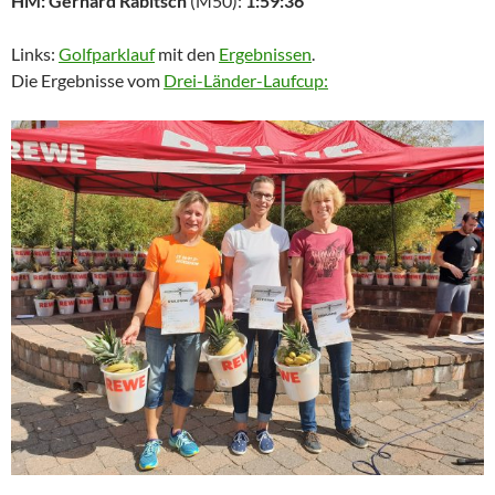
HM: Gerhard Rabitsch
(M50):
1:59:36
Links:
Golfparklauf
mit den
Ergebnissen
.
Die Ergebnisse vom
Drei-Länder-Laufcup: