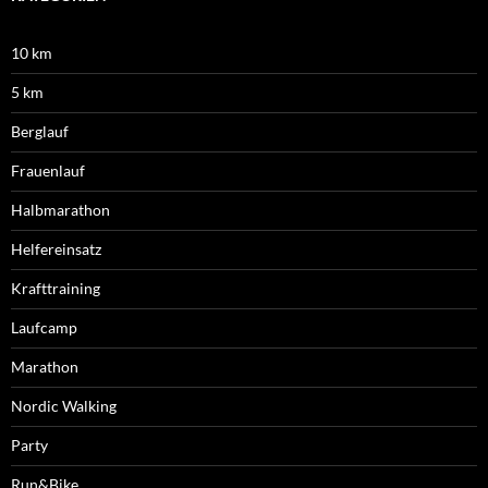
10 km
5 km
Berglauf
Frauenlauf
Halbmarathon
Helfereinsatz
Krafttraining
Laufcamp
Marathon
Nordic Walking
Party
Run&Bike