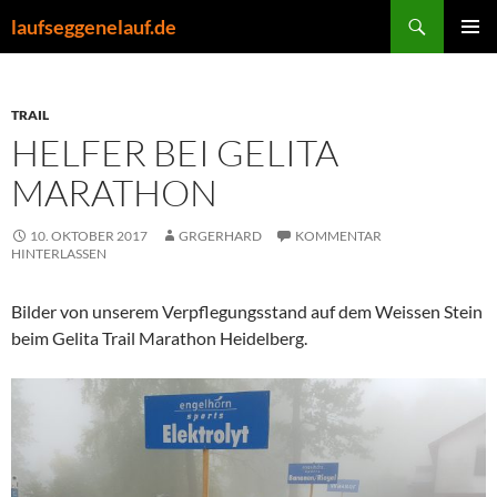
Zum
Suchen
laufseggenelauf.de
Inhalt
PRIMÄR
springen
MENÜ
TRAIL
HELFER BEI GELITA
MARATHON
10. OKTOBER 2017
GRGERHARD
KOMMENTAR
HINTERLASSEN
Bilder von unserem Verpflegungsstand auf dem Weissen Stein
beim Gelita Trail Marathon Heidelberg.